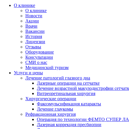
О клинике
О клинике
Новости
Акции
Врачи
Вакансии
История
Лицензии
Отзывы
Оборудование
Консультации
СМИ о нас
Медицинский туризм
Услуги и цены
Лечение патологий глазного дна
Лазерные операции на сетчатке
Лечение возрастной макулодистрофии сетчат
Витреоретинальная хирургия
Хирургические операции
Факоэмульсификация катаракты
Лечение глаукомы
Рефракционная хирургия
Операция по технологии ФЕМТО СУПЕР Л
Лазерная коррекция пресбиопии