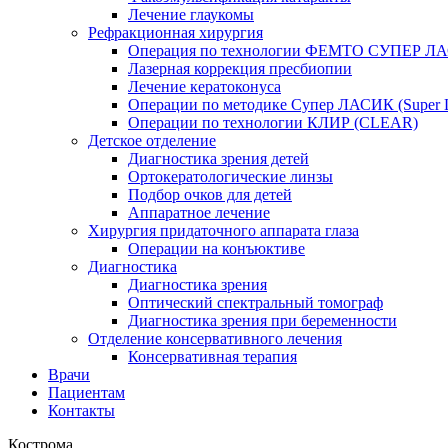
Лечение глаукомы
Рефракционная хирургия
Операция по технологии ФЕМТО СУПЕР Л
Лазерная коррекция пресбиопии
Лечение кератоконуса
Операции по методике Супер ЛАСИК (Super
Операции по технологии КЛИР (CLEAR)
Детское отделение
Диагностика зрения детей
Ортокератологические линзы
Подбор очков для детей
Аппаратное лечение
Хирургия придаточного аппарата глаза
Операции на конъюктиве
Диагностика
Диагностика зрения
Оптический спектральный томограф
Диагностика зрения при беременности
Отделение консервативного лечения
Консервативная терапия
Врачи
Пациентам
Контакты
Кострома