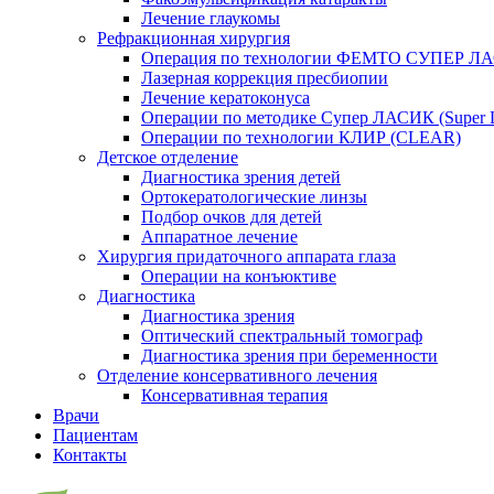
Лечение глаукомы
Рефракционная хирургия
Операция по технологии ФЕМТО СУПЕР Л
Лазерная коррекция пресбиопии
Лечение кератоконуса
Операции по методике Супер ЛАСИК (Super
Операции по технологии КЛИР (CLEAR)
Детское отделение
Диагностика зрения детей
Ортокератологические линзы
Подбор очков для детей
Аппаратное лечение
Хирургия придаточного аппарата глаза
Операции на конъюктиве
Диагностика
Диагностика зрения
Оптический спектральный томограф
Диагностика зрения при беременности
Отделение консервативного лечения
Консервативная терапия
Врачи
Пациентам
Контакты