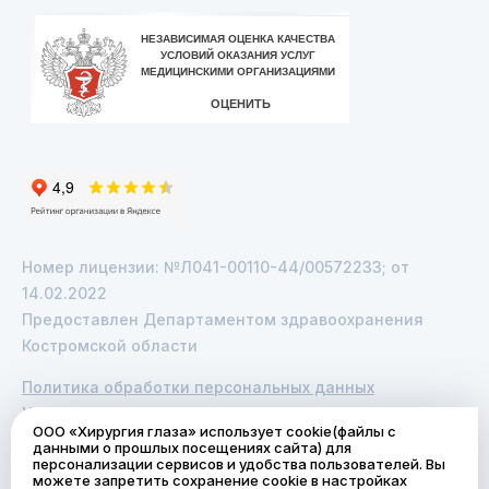
Номер лицензии: №Л041-00110-44/00572233; от
14.02.2022
Предоставлен Департаментом здравоохранения
Костромской области
Политика обработки персональных данных
Услуги по полисам ОМС
ООО «Хирургия глаза» использует cookie(файлы с
данными о прошлых посещениях сайта) для
© 2026 ООО «Хирургия глаза». Копирование
персонализации сервисов и удобства пользователей. Вы
можете запретить сохранение cookie в настройках
содержимого сайта запрещено без ссылки на