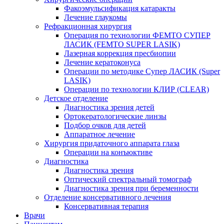
Факоэмульсификация катаракты
Лечение глаукомы
Рефракционная хирургия
Операция по технологии ФЕМТО СУПЕР
ЛАСИК (FEMTO SUPER LASIK)
Лазерная коррекция пресбиопии
Лечение кератоконуса
Операции по методике Супер ЛАСИК (Super
LASIK)
Операции по технологии КЛИР (CLEAR)
Детское отделение
Диагностика зрения детей
Ортокератологические линзы
Подбор очков для детей
Аппаратное лечение
Хирургия придаточного аппарата глаза
Операции на конъюктиве
Диагностика
Диагностика зрения
Оптический спектральный томограф
Диагностика зрения при беременности
Отделение консервативного лечения
Консервативная терапия
Врачи