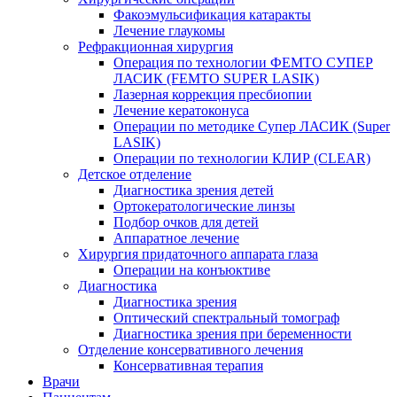
Факоэмульсификация катаракты
Лечение глаукомы
Рефракционная хирургия
Операция по технологии ФЕМТО СУПЕР
ЛАСИК (FEMTO SUPER LASIK)
Лазерная коррекция пресбиопии
Лечение кератоконуса
Операции по методике Супер ЛАСИК (Super
LASIK)
Операции по технологии КЛИР (CLEAR)
Детское отделение
Диагностика зрения детей
Ортокератологические линзы
Подбор очков для детей
Аппаратное лечение
Хирургия придаточного аппарата глаза
Операции на конъюктиве
Диагностика
Диагностика зрения
Оптический спектральный томограф
Диагностика зрения при беременности
Отделение консервативного лечения
Консервативная терапия
Врачи