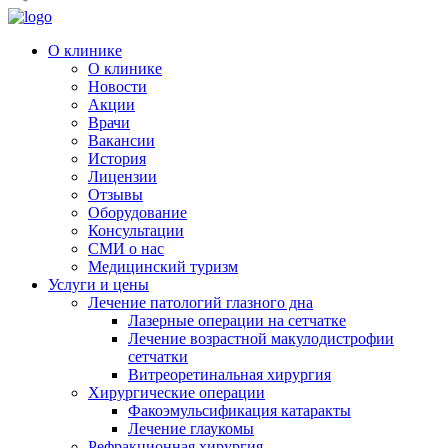
О клинике
О клинике
Новости
Акции
Врачи
Вакансии
История
Лицензии
Отзывы
Оборудование
Консультации
СМИ о нас
Медицинский туризм
Услуги и цены
Лечение патологий глазного дна
Лазерные операции на сетчатке
Лечение возрастной макулодистрофии
сетчатки
Витреоретинальная хирургия
Хирургические операции
Факоэмульсификация катаракты
Лечение глаукомы
Рефракционная хирургия