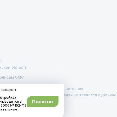
22
мской области
полисам ОМС
 сайта запрещено без ссылки на источник.
о прошлых
а
ый характер и ни при каких условиях не является публич
астройках
Понятно
оизводится в
.2006 № 152-Ф3
дательные