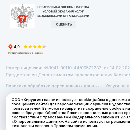
Номер лицензии: №Л041-00110-44/00572233; от 14.02.20
Предоставлен Департаментом здравоохранения Костро
Политика обработки персональных данных
Услуги по 
© 2026 ООО «Хирургия глаза». Копирование содержимого
ООО «Хирургия глаза» использует cookie(файлы с данными 
посещениях сайта) для персонализации сервисов и удобств
Вся информация на сайте носит исключительно справочн
пользователей. Вы можете запретить сохранение cookie в н
ГКРФ.
своего браузера. Обработка Ваших персональных данных пр
соответствии с требованиями Федерального закона от 27.07
«О персональных данных». На сайте используются рекомен
технологии согласно Правилам применения.
Сделано в Prominado