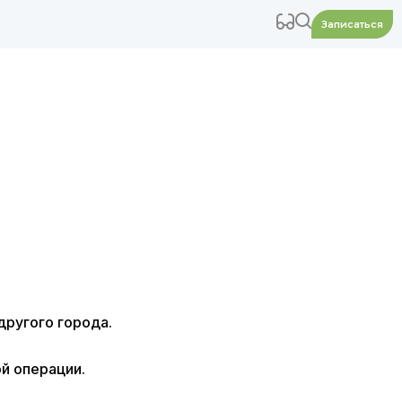
Записаться
другого города.
й операции.