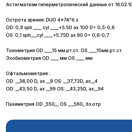
Астегматизм гиперметропический данные от 16.02.1
Острота зрения: DUO 4*7A^б.з
OD: 0,9 sph ____ cyl ____+5.5D ax 100 0= 0,5-0,6
OS: 0,1 sph___cyl ____+5.75D ax 90 0= 0,6-0,7
Тонометрия OD ____15 мм.рт.ст. OS ____15мм.рт.ст.
Эхобиометрия OD ____ мм OS ____ мм
Офтальмометрия :
OD: __38,00 D, ax __9 OS: __37,72D, ax__4
OD: __43,50 D, ax __99 OS: __43,25D, ax__94
Пахиметрия OD _550__ OS ___560_ бз.отр